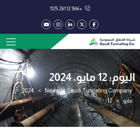
+966 12 261 1125
اليوم:
12 مايو، 2024
>
2024
>
News
>
Saudi Tunneling Company
مايو
>
12