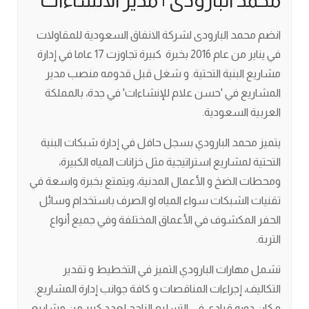
محمد البارودى | مدير الانشاءات
انضم محمد البارودى لشركة الانفاق السعودية للمقاولات
في يناير من عام 2016 بخبرة كبيرة تجاوزت 17 عاما في إدارة
مشاريع البنية التحتية. و شغل قبل قدومه منصب مدير
المشاريع في 'حسن علام للإنشاءات' في جدة، بالمملكة
العربية السعودية.
يتميز محمد البارودي بسجل حافل في إدارة شبكات البنية
التحتية لمشاريع استراتيجية مثل خزانات المياه الكبيرة،
ومحطات الضخ و الأعمال المدنية، ويتمتع بخبرة واسعة في
تقنيات الشبكات سواء المياه او الصرف باستخدام وسائل
الحفر المكشوف في الأعماق المختلفة وفي جميع أنواع
التربة.
تشمل مهارات البارودي التميز في التخطيط و تقدير
التكاليف، إجراءات المناقصات و كافة جوانب إدارة المشاريع.
و كان دوره قيادي في التسليم الناجح لعدد كبير من مشاريع