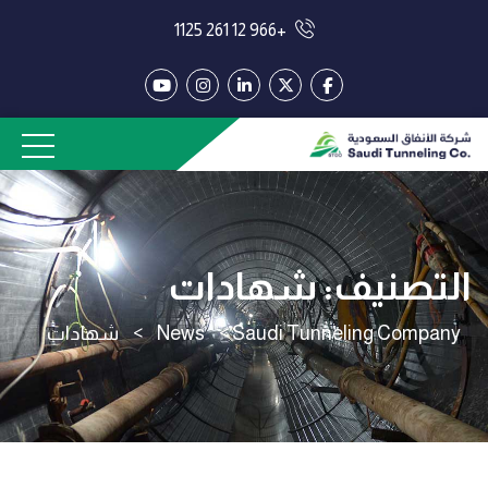
+966 12 261 1125
التصنيف:
شهادات
Saudi Tunneling Company
>
News
>
شهادات