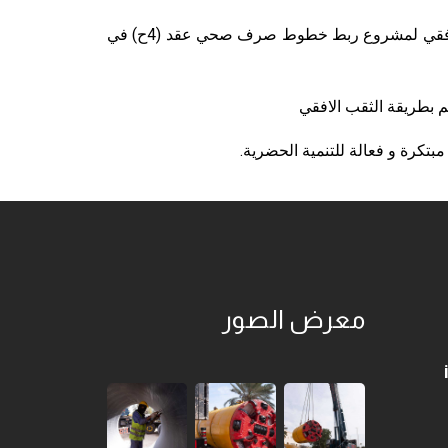
تفخر شركة الأنفاق السعودية للمقاولات إحدى شركات حسن علام للإنشاءات السعودية بأن تعلن عن إسناد أعمال الثقب الأفقي لمشروع ربط خطوط صرف صحي عقد (4ح) في
مبتكرة و فعالة للتنمية الحضرية.
معرض الصور